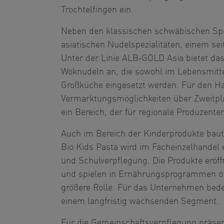
Trochtelfingen ein.
Neben den klassischen schwäbischen Spez
asiatischen Nudelspezialitäten, einem s
Unter der Linie ALB‑GOLD Asia bietet d
Woknudeln an, die sowohl im Lebensmitte
Großküche eingesetzt werden. Für den Ha
Vermarktungsmöglichkeiten über Zweitpl
ein Bereich, der für regionale Produzent
Auch im Bereich der Kinderprodukte baut
Bio Kids Pasta wird im Facheinzelhandel 
und Schulverpflegung. Die Produkte erö
und spielen in Ernährungsprogrammen öff
größere Rolle. Für das Unternehmen bedeu
einem langfristig wachsenden Segment.
Für die Gemeinschaftsverpflegung präsent