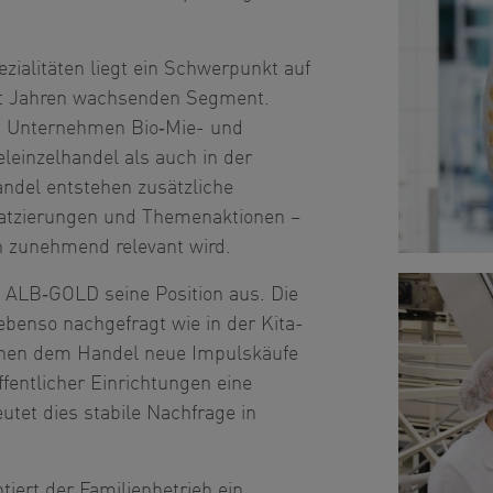
ialitäten liegt ein Schwerpunkt auf
eit Jahren wachsenden Segment.
as Unternehmen Bio‑Mie- und
leinzelhandel als auch in der
ndel entstehen zusätzliche
atzierungen und Themenaktionen –
en zunehmend relevant wird.
 ALB‑GOLD seine Position aus. Die
ebenso nachgefragt wie in der Kita-
ffnen dem Handel neue Impulskäufe
entlicher Einrichtungen eine
tet dies stabile Nachfrage in
iert der Familienbetrieb ein