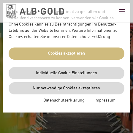
Skip to main content
Skip to page footer
Um unsere Webseite für Sie optimal zu gestalten und
fortlaufend verbessern zu können, verwenden wir Cookies.
Ohne Cookies kann es zu Beeinträchtigungen im Benutzer-
Erlebnis auf der Website kommen. Weitere Informationen zu
Cookies erhalten Sie in unserer Datenschutz-Erklärung
Cookies akzeptieren
Individuelle Cookie Einstellungen
GEMEINSAM ANS ZIEL
Nur notwendige Cookies akzeptieren
MIT SPÄTZLE-POWER
Datenschutzerklärung
Impressum