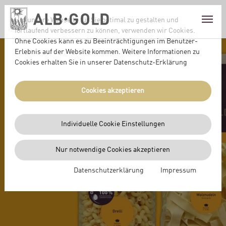
Skip to main content
Skip to page footer
Um unsere Webseite für Sie optimal zu gestalten und
fortlaufend verbessern zu können, verwenden wir Cookies.
Ohne Cookies kann es zu Beeinträchtigungen im Benutzer-
Erlebnis auf der Website kommen. Weitere Informationen zu
Cookies erhalten Sie in unserer Datenschutz-Erklärung
Cookies akzeptieren
Individuelle Cookie Einstellungen
ALB-GOLD
Nur notwendige Cookies akzeptieren
EIERNUDELN
Previous
Ne
Datenschutzerklärung
Impressum