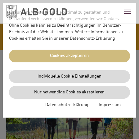
Skip to main content
Skip to page footer
Um unsere Webseite für Sie optimal zu gestalten und
fortlaufend verbessern zu können, verwenden wir Cookies.
Ohne Cookies kann es zu Beeinträchtigungen im Benutzer-
Erlebnis auf der Website kommen. Weitere Informationen zu
SPORT
Cookies erhalten Sie in unserer Datenschutz-Erklärung
Cookies akzeptieren
zurück zur Übersicht
21. TROCHTELFINGER
Individuelle Cookie Einstellungen
STÖCKLES CUP
Nur notwendige Cookies akzeptieren
Datenschutzerklärung
Impressum