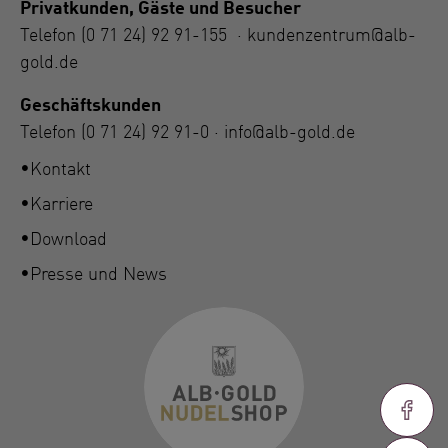
Privatkunden, Gäste und Besucher
Telefon
(0 71 24) 92 91-155
·
kundenzentrum@alb-
gold.de
Geschäftskunden
Telefon
(0 71 24) 92 91-0
·
info@alb-gold.de
Kontakt
Karriere
Download
Presse und News