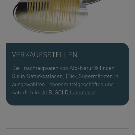
VERKAUFSSTELLEN
Die Frischteigwaren von Alb-Natur® finden
Sie in Naturkostläden, (Bio-)Supermärkten in
ausgewählten Lebensmittelgeschäften und
natürlich im
ALB-GOLD Landmarkt
.