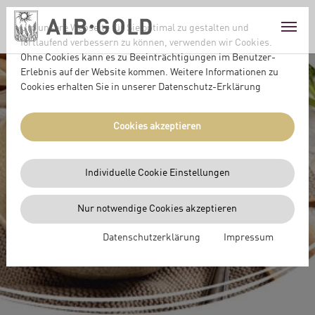
Skip to main content
Skip to page footer
Um unsere Webseite für Sie optimal zu gestalten und
fortlaufend verbessern zu können, verwenden wir Cookies.
Ohne Cookies kann es zu Beeinträchtigungen im Benutzer-
Erlebnis auf der Website kommen. Weitere Informationen zu
Cookies erhalten Sie in unserer Datenschutz-Erklärung
Cookies akzeptieren
Individuelle Cookie Einstellungen
NATÜRLICH
Nur notwendige Cookies akzeptieren
GENIESSEN
Datenschutzerklärung
Impressum