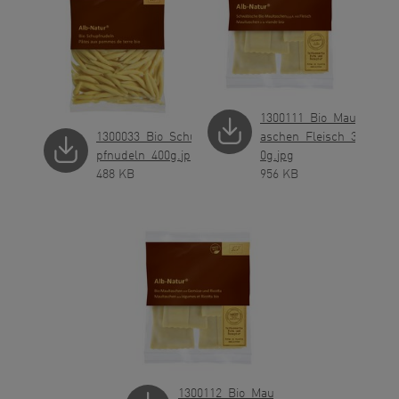
1300111_Bio_Mault
1300033_Bio_Schu
aschen_Fleisch_30
pfnudeln_400g.jpg
0g.jpg
488 KB
956 KB
1300112_Bio_Mault