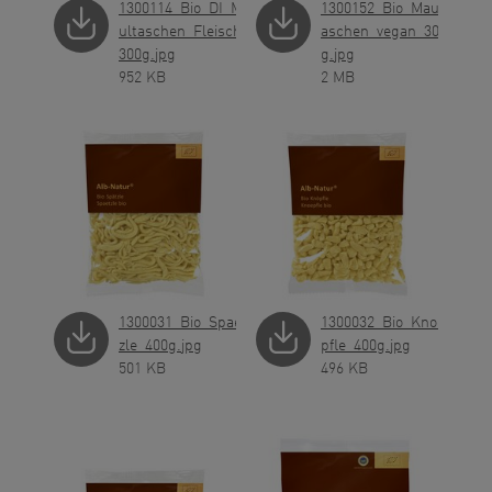
1300114_Bio_DI_Ma
1300152_Bio_Mault
ultaschen_Fleisch_
aschen_vegan_300
300g.jpg
g.jpg
952 KB
2 MB
1300031_Bio_Spaet
1300032_Bio_Knoe
zle_400g.jpg
pfle_400g.jpg
501 KB
496 KB