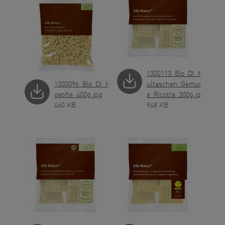
1300113_Bio_DI_Ma
1300096_Bio_DI_Kn
ultaschen_Gemues
oepfle_400g.jpg
e_Ricotta_300g.jpg
460 KB
948 KB