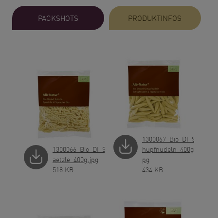
PACKSHOTS
PRODUKTINFOS
1300067_Bio_DI_Sc
1300066_Bio_DI_Sp
hupfnudeln_400g.j
aetzle_400g.jpg
pg
518 KB
434 KB