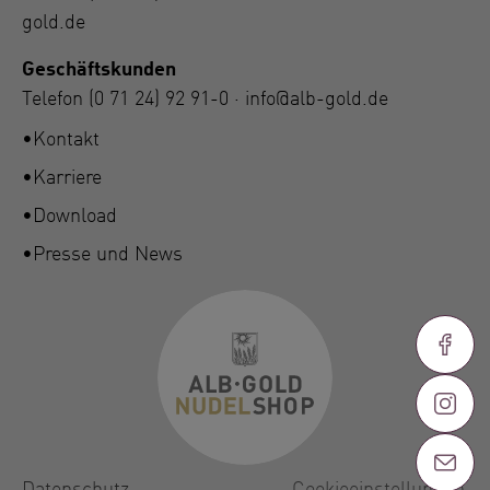
gold.de
Geschäftskunden
Telefon
(0 71 24) 92 91-0
·
info@alb-gold.de
Kontakt
Karriere
Download
Presse und News