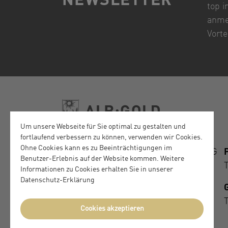
NEWSLETTER
top i
anme
Vorte
Um unsere Webseite für Sie optimal zu gestalten und
fortlaufend verbessern zu können, verwenden wir Cookies.
Ohne Cookies kann es zu Beeinträchtigungen im
ALB-GOLD Teigwaren GmbH & Co. KG
Benutzer-Erlebnis auf der Website kommen. Weitere
Klaus-Freidler-Straße 1
Informationen zu Cookies erhalten Sie in unserer
D-72818 Trochtelfingen
Datenschutz-Erklärung
DE-ÖKO-006
Cookies akzeptieren