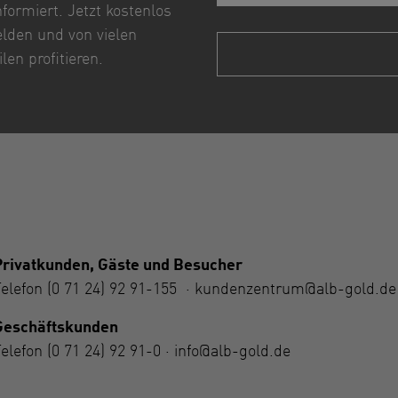
nformiert. Jetzt kostenlos
lden und von vielen
ilen profitieren.
Privatkunden, Gäste und Besucher
Telefon
(0 71 24) 92 91-155
·
kundenzentrum@alb-gold.de
Geschäftskunden
Telefon
(0 71 24) 92 91-0
·
info@alb-gold.de