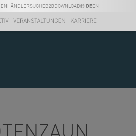
MEN
HÄNDLERSUCHE
B2B
DOWNLOAD
DE
EN
TIV
VERANSTALTUNGEN
KARRIERE
RÖTENZAUN