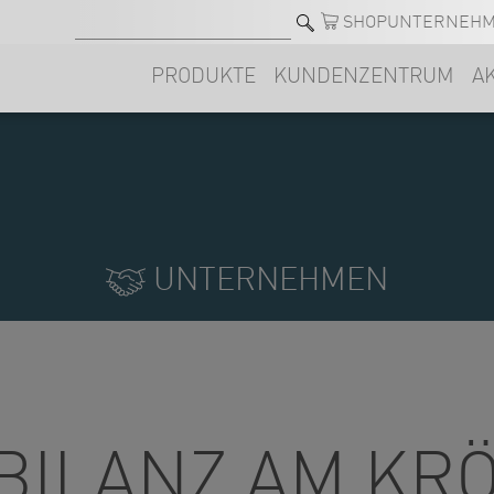
SHOP
UNTERNEH
PRODUKTE
KUNDENZENTRUM
AK
UNTERNEHMEN
 BILANZ AM K