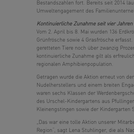
Bestandszahlen fort. Bereits seit 2014 läu
Umweltengagement des Familienuntern
Kontinuierliche Zunahme seit vier Jahren
Vom 2. April bis 8. Mai wurden 136 Erdkr
Grünfrösche sowie 4 Grasfrösche erfasst. 
geretteten Tiere noch über zwanzig Prozen
kontinuierliche Zunahme gilt als erfreuli
regionalen Amphibienpopulation.
Getragen wurde die Aktion erneut von de
Nudelherstellers und einem breiten Enga
waren sechs Klassen der Werdenbergschu
des Urschel-Kindergartens aus Pfullinge
Kleinengstingen sowie der Kindergarten S
„Das war eine tolle Aktion unserer Mitar
Region“, sagt Lena Stuhlinger, die als Na