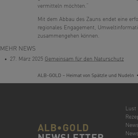
vermitteln möchten.“
Mit dem Abbau des Zauns endet eine erfol
regionales Engagement, Umweltinformati
zusammengehen können.
MEHR NEWS
27. März 2025
Gemeinsam für den Naturschutz
You are here:
ALB-GOLD – Heimat von Spätzle und Nudeln
Lust 
Rezep
News
ALB•GOLD
News