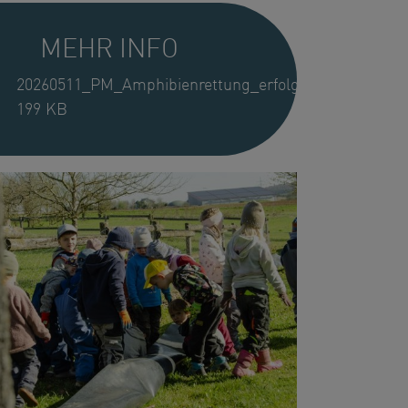
MEHR INFO
20260511_PM_Amphibienrettung_erfolgreich_abegesch
199 KB