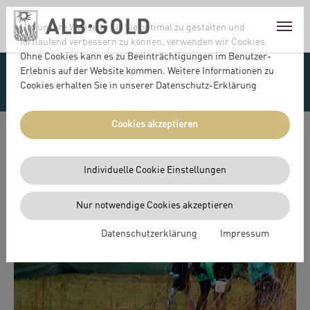
Skip to main content
Skip to page footer
Um unsere Webseite für Sie optimal zu gestalten und
fortlaufend verbessern zu können, verwenden wir Cookies.
Ohne Cookies kann es zu Beeinträchtigungen im Benutzer-
Erlebnis auf der Website kommen. Weitere Informationen zu
UNTERNEHMEN
Cookies erhalten Sie in unserer Datenschutz-Erklärung
Cookies akzeptieren
zurück zur Übersicht
GEMEINSAM FÜR
Individuelle Cookie Einstellungen
NATURSCHUTZ
Nur notwendige Cookies akzeptieren
Datenschutzerklärung
Impressum