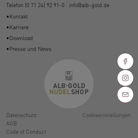
Telefon
(0 71 24) 92 91-0
·
info@alb-gold.de
Kontakt
Karriere
Download
Presse und News
Datenschutz
Cookieeinstellungen
AGB
Code of Conduct