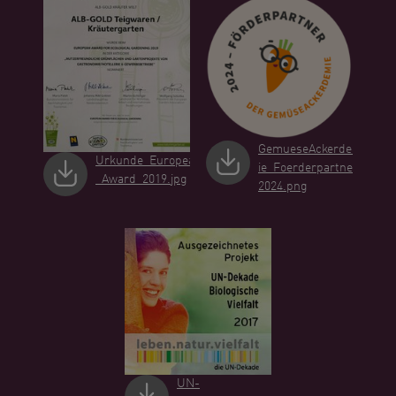
GemueseAckerdem
Urkunde_European
ie_Foerderpartner_
_Award_2019.jpg
2024.png
UN-