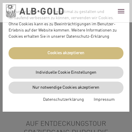
Skip to main content
Skip to page footer
Um unsere Webseite für Sie optimal zu gestalten und
fortlaufend verbessern zu können, verwenden wir Cookies.
Ohne Cookies kann es zu Beeinträchtigungen im Benutzer-
You are here:
ALB-GOLD – Heimat von Spätzle und Nudeln
Erlebnis auf der Website kommen. Weitere Informationen zu
Kundenzentrum
Naturgarten
Cookies erhalten Sie in unserer Datenschutz-Erklärung
20 Jahre Naturgarten
Spaziergang durch die Geschichte
Cookies akzeptieren
Individuelle Cookie Einstellungen
Nur notwendige Cookies akzeptieren
Datenschutzerklärung
Impressum
AUF ENTDECKUNGSTOUR