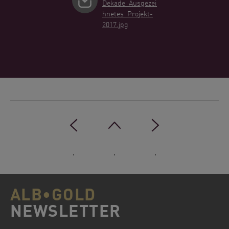
Dekade_Ausgezeic
hnetes_Projekt-
2017.jpg
.
.
.
ALB•GOLD
NEWSLETTER